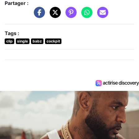
Partager :
Tags :
clip
single
babz
cockpit