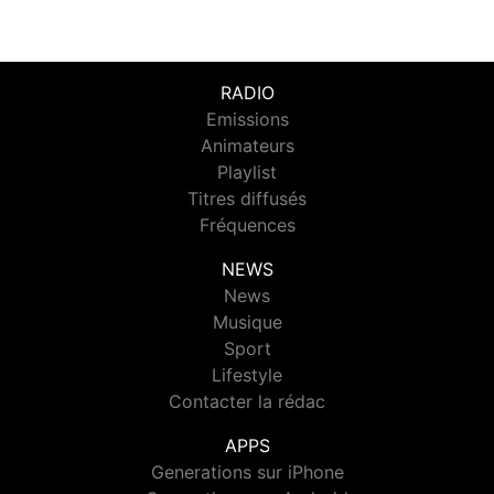
RADIO
Emissions
Animateurs
Playlist
Titres diffusés
Fréquences
NEWS
News
Musique
Sport
Lifestyle
Contacter la rédac
APPS
Generations sur iPhone