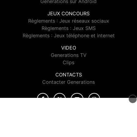
Generations sur Android
JEUX CONCOURS
Règlements : Jeux réseaux sociaux
Règlements : Jeux SMS
Règlements : Jeux téléphone et internet
VIDEO
Generations TV
Clips
CONTACTS
Contacter Generations
© 2026 Generations Tous droits réservés.
Signaler un contenu
-
Mentions légales
-
Politique de cookies
-