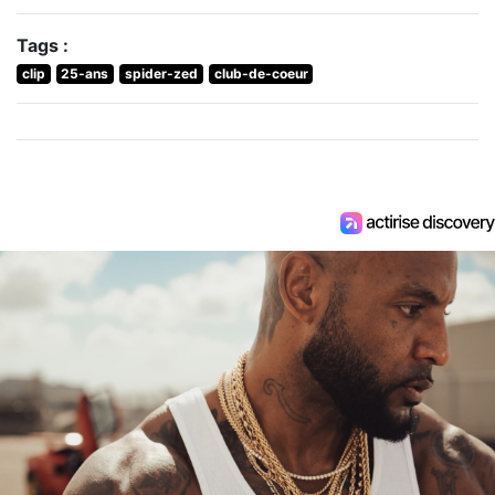
Tags :
clip
25-ans
spider-zed
club-de-coeur