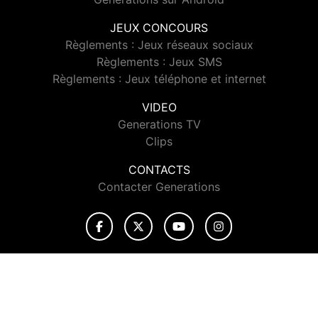
JEUX CONCOURS
Règlements : Jeux réseaux sociaux
Règlements : Jeux SMS
Règlements : Jeux téléphone et internet
VIDEO
Generations TV
Clips
CONTACTS
Contacter Generations
© 2026 Generations Tous droits réservés.
Signaler un contenu
-
Mentions légales
-
Politique de cookies
-