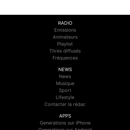
RADIO
Emissions
Animateurs
Playlist
Titres diffusés
Fréquences
NEWS
News
Musique
Sport
Lifestyle
Contacter la rédac
APPS
Generations sur iPhone
Generations sur Android