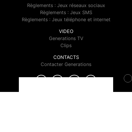
Règlements : Jeux réseaux sociaux
Règlements : Jeux SMS
Règlements : Jeux téléphone et internet
VIDEO
Generations TV
Clips
CONTACTS
Contacter Generations
© 2026 Generations Tous droits réservés.
Signaler un contenu
-
Mentions légales
-
Politique de cookies
-
Contact