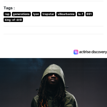
Tags :
rap
generations
lyon
trapstar
villeurbanne
la-f
691
king-of-drill