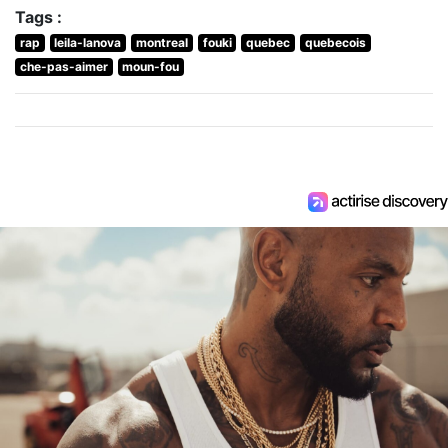
Tags :
rap
leila-lanova
montreal
fouki
quebec
quebecois
che-pas-aimer
moun-fou