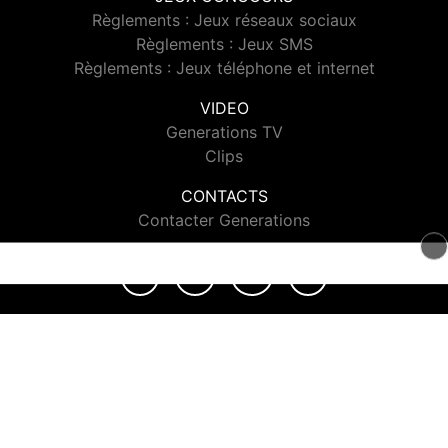
Règlements : Jeux réseaux sociaux
Règlements : Jeux SMS
Règlements : Jeux téléphone et internet
VIDEO
Generations TV
Clips
CONTACTS
Contacter Generations
© 2026 Generations Tous droits réservés.
Signaler un contenu
-
Mentions légales
-
Politique de cookies
-
Contact