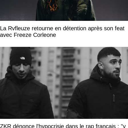
La Rvfleuze retourne en détention après son feat
avec Freeze Corleone
ZKR dénonce l'hypocrisie dans le rap français : "y