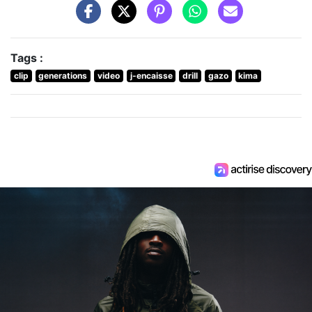
Tags :
clip
generations
video
j-encaisse
drill
gazo
kima