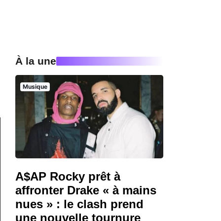
À la une
Musique
A$AP Rocky prêt à
affronter Drake « à mains
nues » : le clash prend
une nouvelle tournure