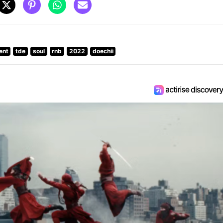
ent
tde
soul
rnb
2022
doechii