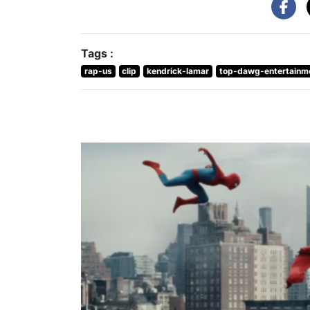
Tags :
rap-us
clip
kendrick-lamar
top-dawg-entertainm