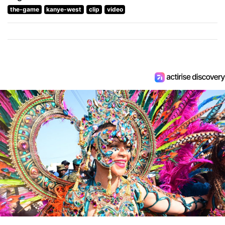
the-game
kanye-west
clip
video