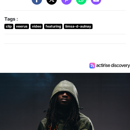
Tags :
clip
veerus
video
featuring
limsa-d-aulnay