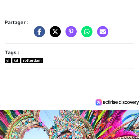
Partager :
Tags :
yl
kd
rotterdam