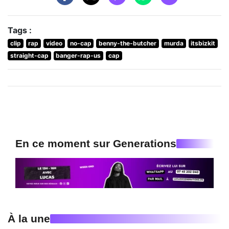
Tags :
clip
rap
video
no-cap
benny-the-butcher
murda
itsbizkit
straight-cap
banger-rap-us
cap
En ce moment sur Generations
À la une