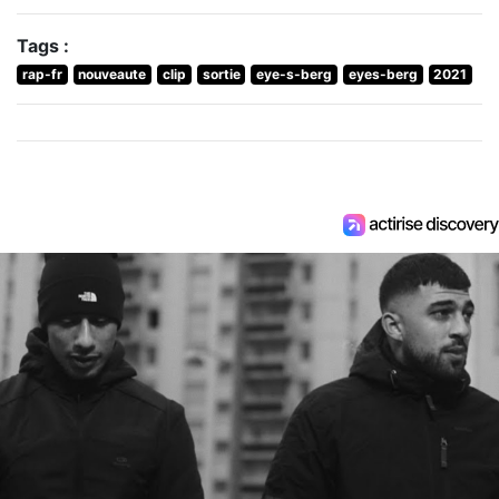
Tags :
rap-fr
nouveaute
clip
sortie
eye-s-berg
eyes-berg
2021