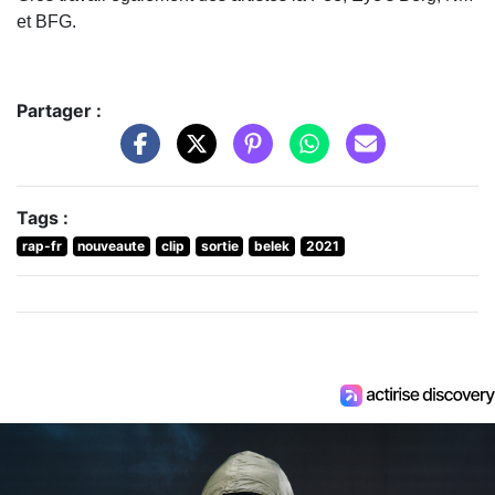
et BFG.
Partager :
Tags :
rap-fr
nouveaute
clip
sortie
belek
2021