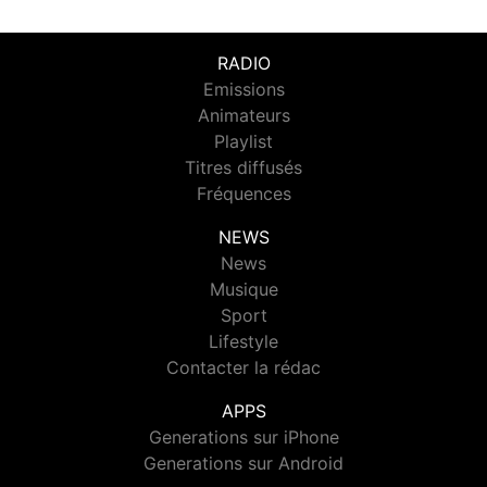
RADIO
Emissions
Animateurs
Playlist
Titres diffusés
Fréquences
NEWS
News
Musique
Sport
Lifestyle
Contacter la rédac
APPS
Generations sur iPhone
Generations sur Android