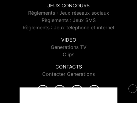
JEUX CONCOURS
Règlements : Jeux réseaux sociaux
Règlements : Jeux SMS
Règlements : Jeux téléphone et internet
VIDEO
Generations TV
Clips
CONTACTS
Contacter Generations
© 2026 Generations Tous droits réservés.
Signaler un contenu
-
Mentions légales
-
Politique de cookies
-
Contact