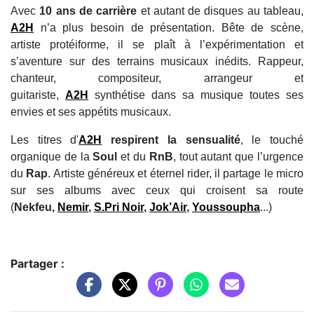
Avec
10 ans de carrière
et autant de disques au tableau,
A2H
n’a plus besoin de présentation. Bête de scène,
artiste protéiforme, il se plaît à l’expérimentation et
s’aventure sur des terrains musicaux inédits. Rappeur,
chanteur, compositeur, arrangeur et
guitariste,
A2H
synthétise dans sa musique toutes ses
envies et ses appétits musicaux.
Les titres d'
A2H
respirent la sensualité
, le touché
organique de la
Soul
et du
RnB
, tout autant que l’urgence
du
Rap
. Artiste généreux et éternel rider, il partage le micro
sur ses albums avec ceux qui croisent sa route
(
Nekfeu,
Nemir
,
S.Pri Noir
,
Jok’Air
,
Youssoupha
...)
Partager :