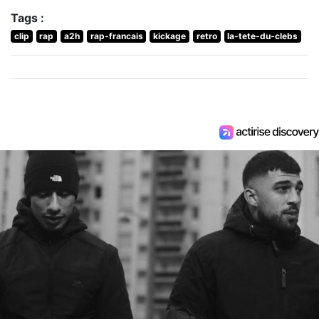
Tags :
clip
rap
a2h
rap-francais
kickage
retro
la-tete-du-clebs