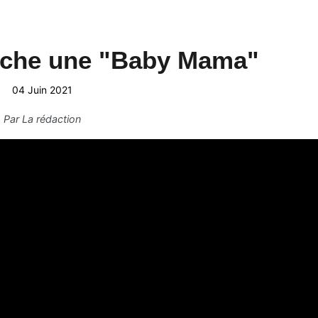
rche une "Baby Mama"
04 Juin 2021
Par
La rédaction