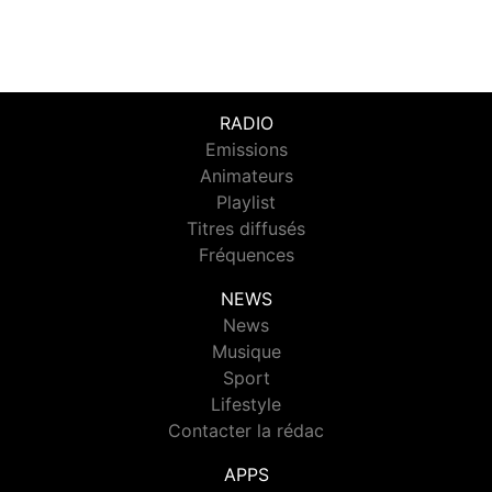
RADIO
Emissions
Animateurs
Playlist
Titres diffusés
Fréquences
NEWS
News
Musique
Sport
Lifestyle
Contacter la rédac
APPS