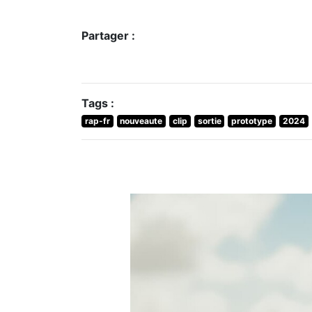
Partager :
Tags :
rap-fr
nouveaute
clip
sortie
prototype
2024