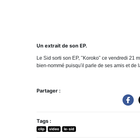
Un extrait de son EP.
Le Sid sorti son EP, "Koroko" ce vendredi 21 ma
bien-nommé puisqu'il parle de ses amis et de la 
Partager :
Tags :
clip
video
le-sid