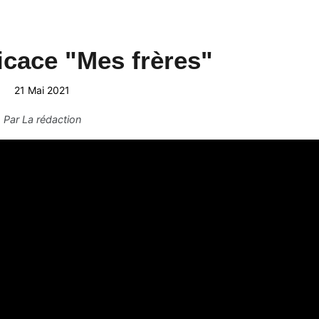
icace "Mes frères"
21 Mai 2021
Par
La rédaction