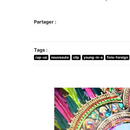
Partager :
Tags :
rap-us
nouveaute
clip
young-m-a
fivio-foreign