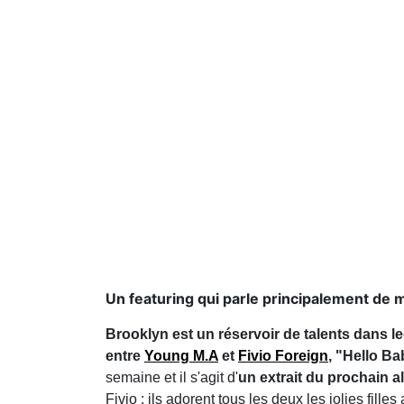
Un featuring qui parle principalement de 
Brooklyn est un réservoir de talents dans l
entre
Young M.A
et
Fivio Foreign
, "Hello B
semaine et il s'agit d'
un extrait du prochain a
Fivio : ils adorent tous les deux les jolies fil