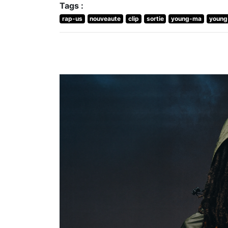
Tags :
rap-us
nouveaute
clip
sortie
young-ma
young