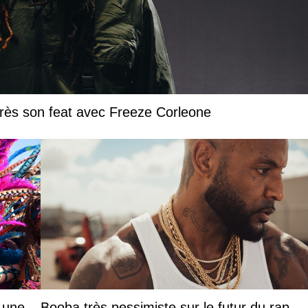
près son feat avec Freeze Corleone
: une
Booba très pessimiste sur le futur du rap