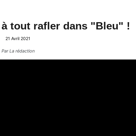
à tout rafler dans "Bleu" !
21 Avril 2021
Par
La rédaction