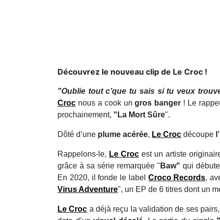
Découvrez le nouveau clip de Le Croc !
"Oublie tout c’que tu sais si tu veux trouv
Croc
nous a cook un
gros
banger
! Le rappe
prochainement,
"La Mort Sûre
".
Dôté d’une
plume acérée
,
Le Croc
découpe
l
Rappelons-le,
Le Croc
est un artiste originai
grâce à sa série remarquée "
Baw"
qui début
En 2020, il fonde le label
Croco Records
, a
Virus Adventure
", un EP de 6 titres dont un m
Le Croc
a déjà reçu la validation de ses pai