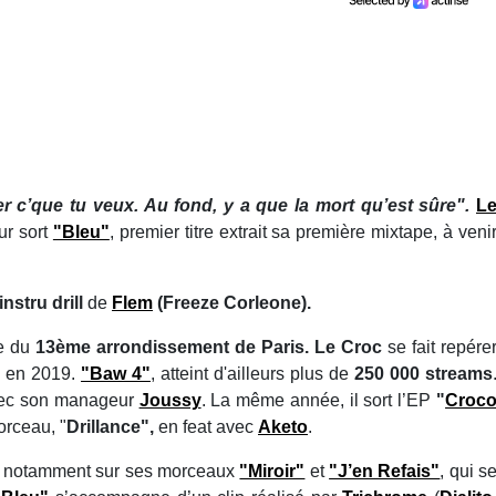
er c’que tu veux. Au fond, y a que la mort qu’est sûre".
L
ur sort
"Bleu"
, premier titre extrait sa première mixtape, à veni
’instru drill
de
Flem
(Freeze Corleone).
re du
13ème arrondissement de Paris. Le Croc
se fait repére
e en 2019.
"
Baw 4"
, atteint d'ailleurs plus de
250 000 streams
vec son manageur
Joussy
. La même année, il sort l’EP
"
Croc
orceau, "
Drillance",
en feat avec
Aketo
.
rs, notamment sur ses morceaux
"Miroir"
et
"J’en Refais"
, qui s