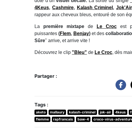
dote d’un
visuel décalé.
La sortie du single
4Keus
,
Cashmire
,
Kalash Criminel
,
Jok'Air
rappeur aux cheveux bleus, entouré de son éq
La
première mixtape
de
Le Croc
est pr
puissantes
(
Flem
,
Benjay
)
et des
collaborati
Sûre
" arrive, et arrive vite !
Découvrez le clip
"Bleu"
de
Le Croc
, dès mai
Partager :
Tags :
aketo
mallaury
kalash-criminel
jok-air
4keus
flemme
rapfrancais
baw-4
croco-virus-adventur