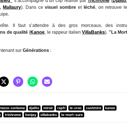
"Bleu"
s’accompagne d’un clip réalisé par
Trichrome
(
Djalito
,
Mallaury
). Dans ce
visuel
sombre
et
léché
, on retrouve l
uipe.
ête. Il faut s’attendre à des gros morceaux, des instr
ons de qualité
(
Kanoe
, le rappeur italien
VillaBanks
).
"La Mor
ntenant sur
Générations
:
freeze-corleone
djalito
miroir
rapfr
le-croc
cashmire
kanoe
e
trichrome
benjay
villabanks
la-mort-sure