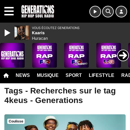
MENU
VOUS ÉCOUTEZ GENERATIONS
Kaaris
Huracan
NEWS
MUSIQUE
SPORT
LIFESTYLE
RAD
Tags - Recherches sur le tag
4keus - Generations
Coulisse