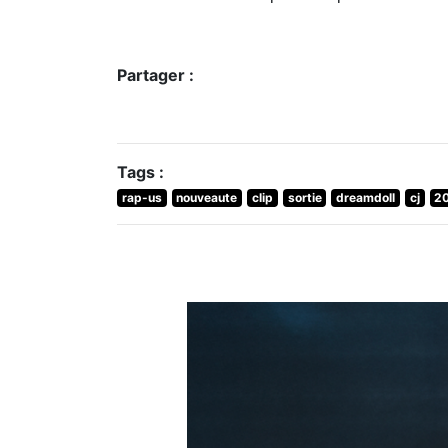
Partager :
Tags :
rap-us
nouveaute
clip
sortie
dreamdoll
cj
2