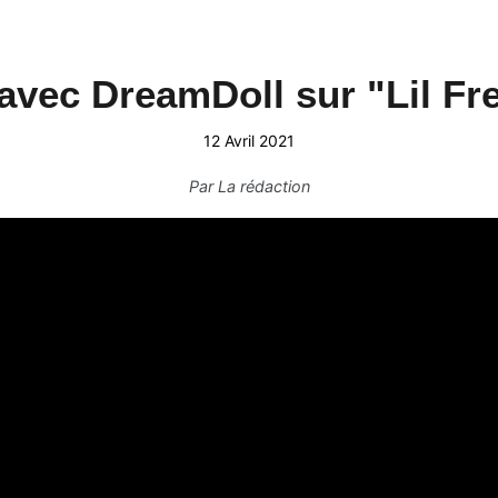
avec DreamDoll sur "Lil Fr
12 Avril 2021
Par
La rédaction