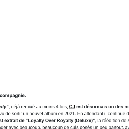
 compagnie.
pty"
, déjà remixé au moins 4 fois,
CJ
est désormais un des no
révu de sortir un nouvel album en 2021. En attendant il continue
st extrait de "Loyalty Over Royalty (Deluxe)"
, la réédition de
nger avec beaucoup, beaucoup de culs posés un peu partout, ave