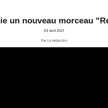
ie un nouveau morceau "R
03 Avril 2021
Par
La rédaction