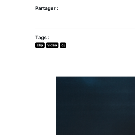
Partager :
Tags :
clip
video
cj