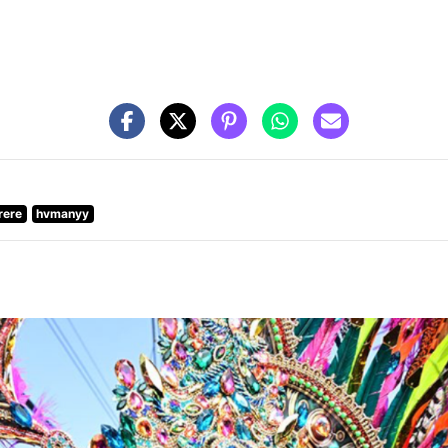
rere
hvmanyy