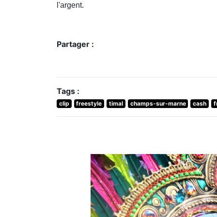
l'argent.
Partager :
Tags :
clip
freestyle
timal
champs-sur-marne
cash
f