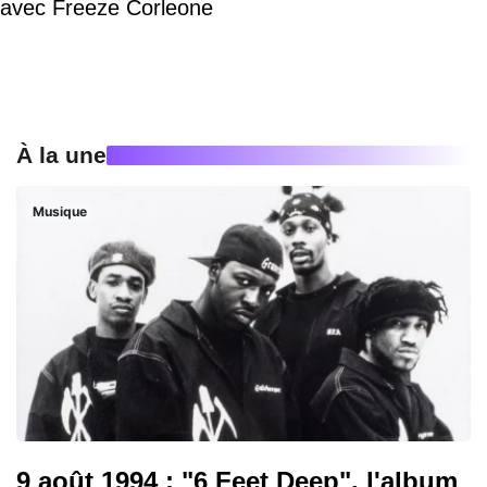
avec Freeze Corleone
À la une
Musique
9 août 1994 : "6 Feet Deep", l'album