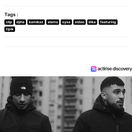
Tags :
clip
djiha
kamikaz
elams
sysa
video
dika
featuring
tipik