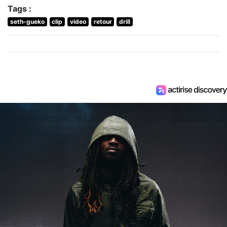
Tags :
seth-gueko
clip
video
retour
drill