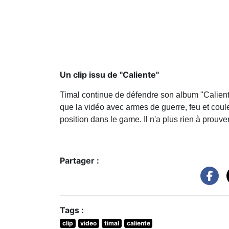
Un clip issu de "Caliente"
Timal continue de défendre son album "Caliente" 
que la vidéo avec armes de guerre, feu et coul
position dans le game. Il n'a plus rien à prouver,
Partager :
Tags :
clip
video
timal
caliente