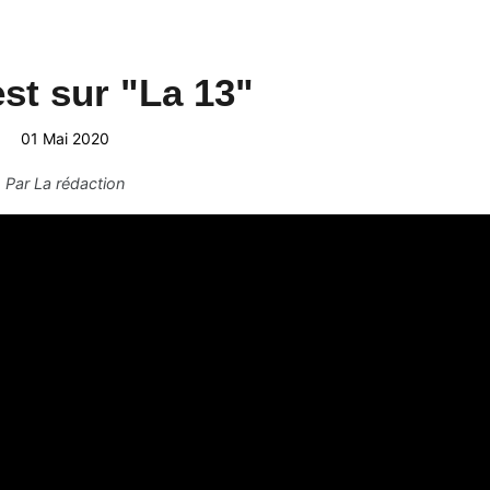
est sur "La 13"
01 Mai 2020
Par
La rédaction