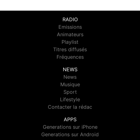
RADIO
Emissions
Animateurs
Playlist
Titres diffusés
Fréquences
NEWS
News
Musique
Sport
Lifestyle
Contacter la rédac
APPS
Generations sur iPhone
Generations sur Android