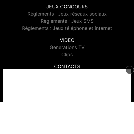
JEUX CONCOURS
Règlements : Jeux réseaux sociaux
Règlements : Jeux SMS
Règlements : Jeux téléphone et internet
VIDEO
Generations TV
Clips
CONTACTS
Contacter Generations
© 2026 Generations Tous droits réservés.
Signaler un contenu
-
Mentions légales
-
Politique de cookies
-
Contact