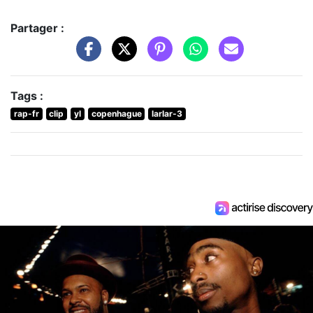
Partager :
Tags :
rap-fr
clip
yl
copenhague
larlar-3