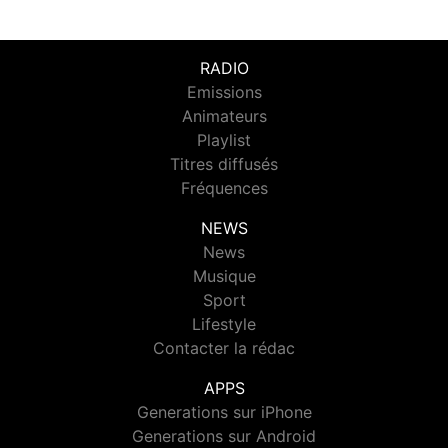
RADIO
Emissions
Animateurs
Playlist
Titres diffusés
Fréquences
NEWS
News
Musique
Sport
Lifestyle
Contacter la rédac
APPS
Generations sur iPhone
Generations sur Android