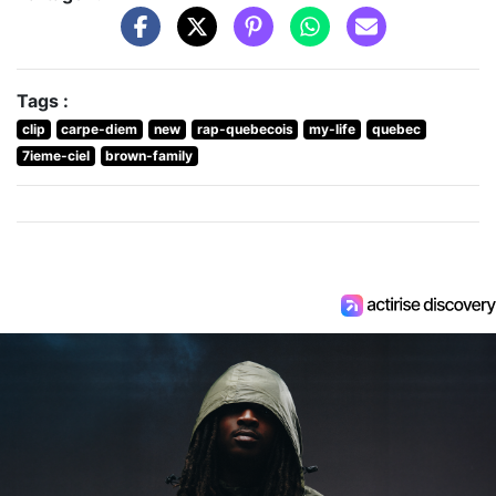
Tags :
clip
carpe-diem
new
rap-quebecois
my-life
quebec
7ieme-ciel
brown-family