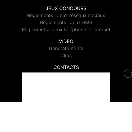
JEUX CONCOURS
Règlements : Jeux réseaux sociaux
Règlements : Jeux SMS
Règlements : Jeux téléphone et internet
VIDEO
Generations TV
Clips
CONTACTS
Contacter Generations
© 2026 Generations Tous droits réservés.
Signaler un contenu
-
Mentions légales
-
Politique de cookies
-
Contact