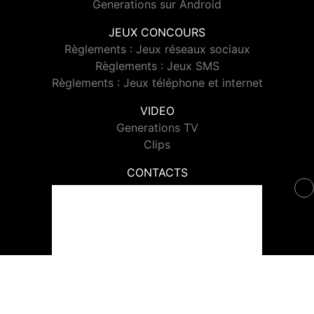
Generations sur Android
JEUX CONCOURS
Règlements : Jeux réseaux sociaux
Règlements : Jeux SMS
Règlements : Jeux téléphone et internet
VIDEO
Generations TV
Clips
CONTACTS
Contacter Generations
© 2026 Generations Tous droits réservés.
Signaler un contenu
-
Mentions légales
-
Politique de cookies
-