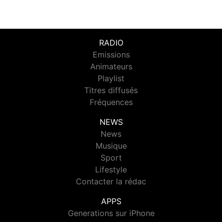
RADIO
Emissions
Animateurs
Playlist
Titres diffusés
Fréquences
NEWS
News
Musique
Sport
Lifestyle
Contacter la rédac
APPS
Generations sur iPhone