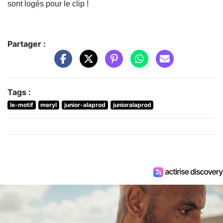
sont logés pour le clip !
Partager :
Tags :
le-motif
meryl
junior-alaprod
junioralaprod