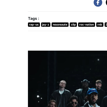
Tags :
rap-us
jay-z
nouveaute
clip
roc-nation
rnb