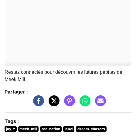
Restez connectés pour découvrir les futures pépites de
Meek Mill !
Partager :
Tags :
jay-z
meek-mill
roc-nation
label
dream-chasers