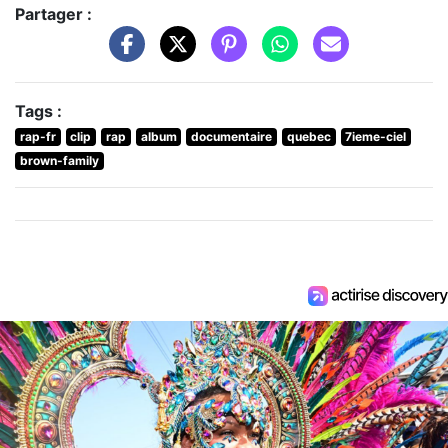
Partager :
Tags :
rap-fr
clip
rap
album
documentaire
quebec
7ieme-ciel
brown-family