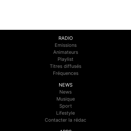
RADIO
Emissions
Animateurs
Playlist
Titres diffusés
Fréquences
NEWS
News
Musique
Sport
Lifestyle
Contacter la rédac