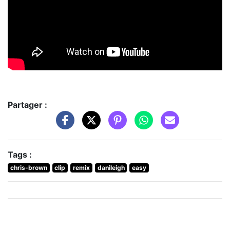
Partager :
Tags :
chris-brown
clip
remix
danileigh
easy