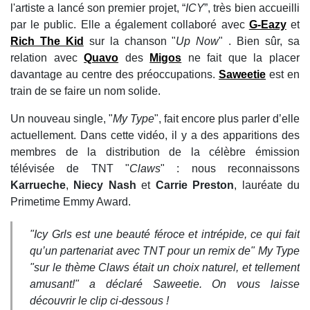
l'artiste a lancé son premier projet, “
ICY
”, très bien accueilli
par le public. Elle a également collaboré avec
G-Eazy
et
Rich The Kid
sur la chanson "
Up Now
" . Bien sûr, sa
relation avec
Quavo
des
Migos
ne fait que la placer
davantage au centre des préoccupations.
Saweetie
est en
train de se faire un nom solide.
Un nouveau single, "
My Type
", fait encore plus parler d’elle
actuellement. Dans cette vidéo, il y a des apparitions des
membres de la distribution de la célèbre émission
télévisée de TNT "
Claws
" : nous reconnaissons
Karrueche
,
Niecy Nash
et
Carrie Preston
, lauréate du
Primetime Emmy Award.
"Icy Grls est une beauté féroce et intrépide, ce qui fait
qu’un partenariat avec TNT pour un remix de" My Type
"sur le thème Claws était un choix naturel, et tellement
amusant!" a déclaré Saweetie. On vous laisse
découvrir le clip ci-dessous !