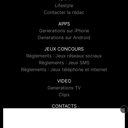
Lifestyle
Contacter la rédac
APPS
Generations sur iPhone
Generations sur Android
JEUX CONCOURS
Règlements : Jeux réseaux sociaux
Règlements : Jeux SMS
Règlements : Jeux téléphone et internet
VIDEO
Generations TV
Clips
CONTACTS
Contacter Generations