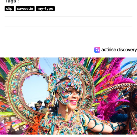
Tags :
clip
saweetie
my-type