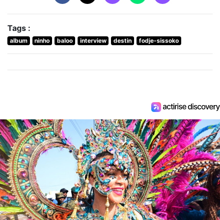
Tags :
album
ninho
baloo
interview
destin
fodje-sissoko