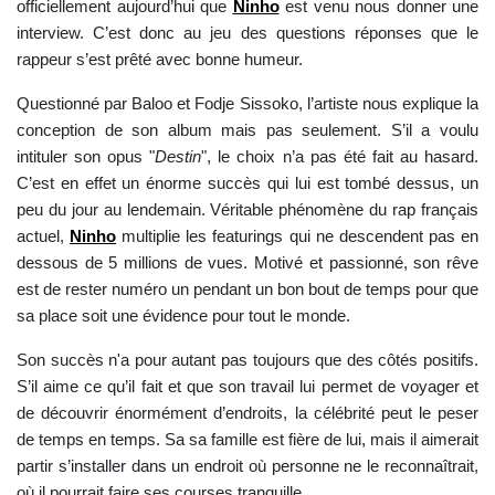
officiellement aujourd’hui que
Ninho
est venu nous donner une
interview. C’est donc au jeu des questions réponses que le
rappeur s’est prêté avec bonne humeur.
Questionné par Baloo et Fodje Sissoko, l’artiste nous explique la
conception de son album mais pas seulement. S’il a voulu
intituler son opus "
Destin
", le choix n’a pas été fait au hasard.
C’est en effet un énorme succès qui lui est tombé dessus, un
peu du jour au lendemain. Véritable phénomène du rap français
actuel,
Ninho
multiplie les featurings qui ne descendent pas en
dessous de 5 millions de vues. Motivé et passionné, son rêve
est de rester numéro un pendant un bon bout de temps pour que
sa place soit une évidence pour tout le monde.
Son succès n'a pour autant pas toujours que des côtés positifs.
S’il aime ce qu’il fait et que son travail lui permet de voyager et
de découvrir énormément d’endroits, la célébrité peut le peser
de temps en temps. Sa sa famille est fière de lui, mais il aimerait
partir s’installer dans un endroit où personne ne le reconnaîtrait,
où il pourrait faire ses courses tranquille…