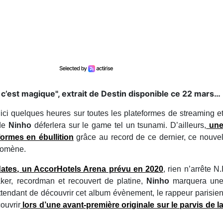
s c’est magique", extrait de Destin disponible ce 22 mars…
’ici quelques heures sur toutes les plateformes de streaming e
 de
Ninho
déferlera sur le game tel un tsunami. D’ailleurs,
un
formes en ébullition
grâce au record de ce dernier, ce nouve
énomène.
dates
, un
AccorHotels Arena prévu en 2020
, rien n’arrête N.
aker, recordman et recouvert de platine,
Ninho
marquera un
attendant de découvrir cet album évènement, le rappeur parisie
ouvrir
lors d’une avant-première originale sur le parvis de l