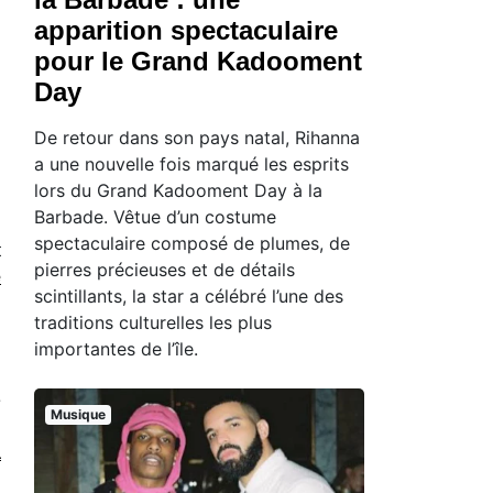
apparition spectaculaire
pour le Grand Kadooment
Day
De retour dans son pays natal, Rihanna
a une nouvelle fois marqué les esprits
lors du Grand Kadooment Day à la
Barbade. Vêtue d’un costume
spectaculaire composé de plumes, de
t
pierres précieuses et de détails
e
scintillants, la star a célébré l’une des
l
traditions culturelles les plus
importantes de l’île.
I
e
Musique
n
a