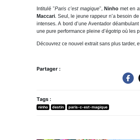
Intitulé "
Paris c’est magique
",
Ninho
met en a
Maccari
. Seul, le jeune rappeur n’a besoin de
intenses. A bord d’une Aventador déambulant da
une pure performance pleine d’égotrip où les p
Découvrez ce nouvel extrait sans plus tarder, et
Partager :
Tags :
ninho
destin
paris-c-est-magique