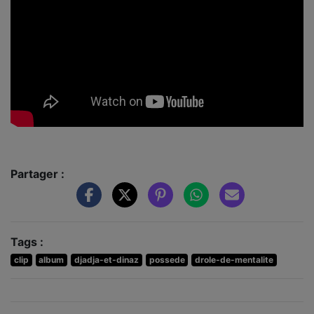
Partager :
Tags :
clip
album
djadja-et-dinaz
possede
drole-de-mentalite