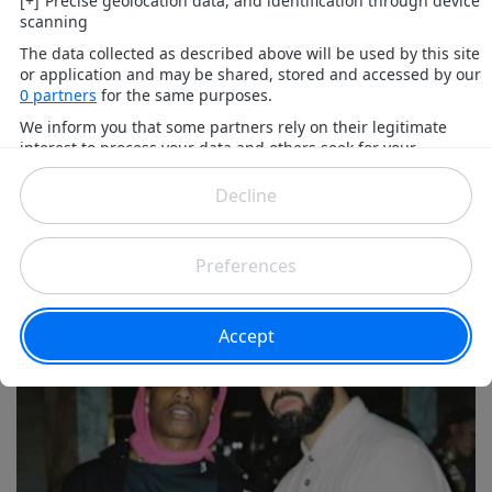
Rihanna fait sensation à la Barbade
: une apparition spectaculaire pour
le Grand Kadooment Day
De retour dans son pays natal, Rihanna a une nouvelle
fois marqué les esprits lors du Grand Kadooment Day
à la Barbade. Vêtue d’un costume spectaculaire
composé de plumes, de pierres précieuses et de
détails scintillants, la star a célébré l’une des traditions
culturelles les plus importantes de l’île.
Musique