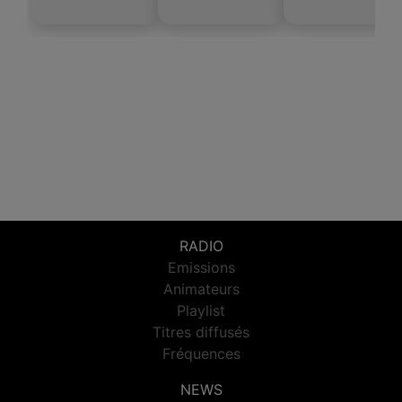
RADIO
Emissions
Animateurs
Playlist
Titres diffusés
Fréquences
NEWS