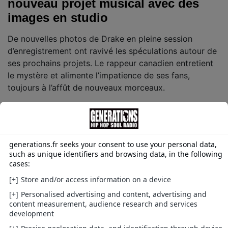
nouveau projet musical avec des
images en studio
De nouvelles photos de Drake en pleine session
d’enregistrement ont ravivé les spéculations autour de
ses prochains projets. Le rappeur canadien entretient
le mystère et alimente l’impatience de ses fans,
toujours à l’affût de nouveaux morceaux.
Musique