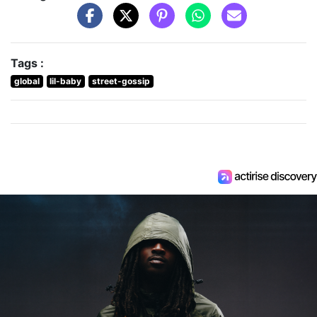
Tags :
global
lil-baby
street-gossip