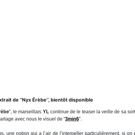
trait de “Nyx Érèbe’’, bientôt disponible
rèbe
”, le marseillais
YL
continue de le teaser la veille de sa sort
 partage avec nous le visuel de “
3min6
”.
ne notion qui a l’air de l'interpeller particulièrement, si on 