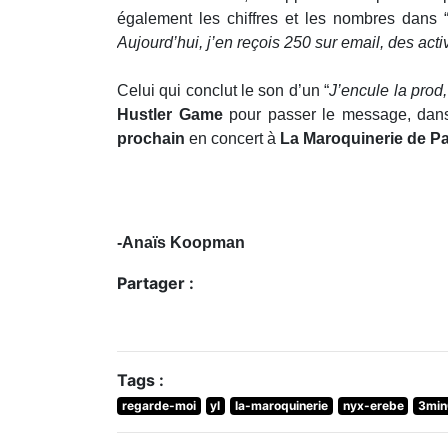
également les chiffres et les nombres dans 
Aujourd’hui, j’en reçois 250 sur email, des activ
Celui qui conclut le son d’un “
J’encule la prod, 
Hustler Game
pour passer le message, dans l
prochain
en concert à
La Maroquinerie de Pa
-Anaïs Koopman
Partager :
Tags :
regarde-moi
yl
la-maroquinerie
nyx-erebe
3min