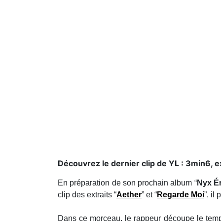
Découvrez le dernier clip de YL : 3min6, ex
En préparation de son prochain album “
Nyx É
clip des extraits “
Aether
” et “
Regarde Moi
”, il
Dans ce morceau, le rappeur découpe le temps, u