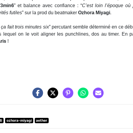
“
3min6
” et balance avec confiance : “
C’est loin l’époque où 
ités futiles
” sur la prod du beatmaker
Ozhora Miyagi
.
ça fait trois minutes six
” percutant semble déterminé en ce débu
equel on le voit aligner les punchlines, dos au timer. En p
ris
!
6
ozhora-miyagi
aether