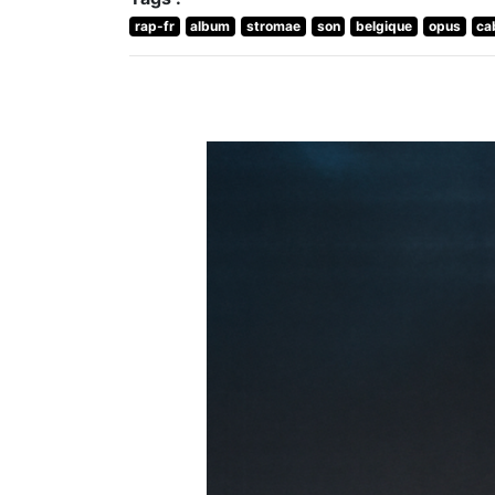
rap-fr
album
stromae
son
belgique
opus
ca