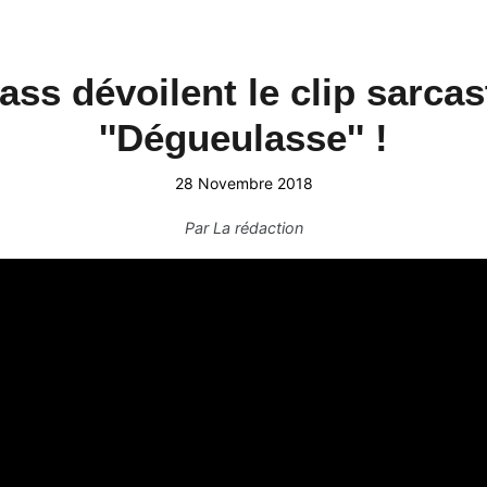
ss dévoilent le clip sarca
''Dégueulasse'' !
28 Novembre 2018
Par
La rédaction