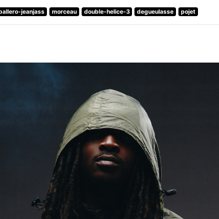
ballero-jeanjass
morceau
double-helice-3
degueulasse
pojet