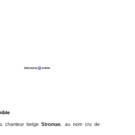
nible
du chanteur belge
Stromae
, au nom cru de