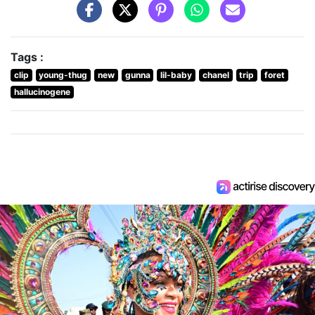
Tags :
clip
young-thug
new
gunna
lil-baby
chanel
trip
foret
hallucinogene