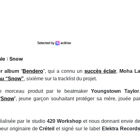
ale : Snow
er album
“
Bendero
”, qui a connu un
succès éclair
,
Moha L
u “Snow”
,
sixième
sur la tracklist du projet.
 ce morceau produit par le beatmaker
Youngstown Taylor
“
Snow
”, jeune garçon souhaitant protéger sa mère, jouée pa
réalisée par le studio
420 Workshop
et nous donnant envie d
eur originaire de
Créteil
et signé sur le label
Elektra Record