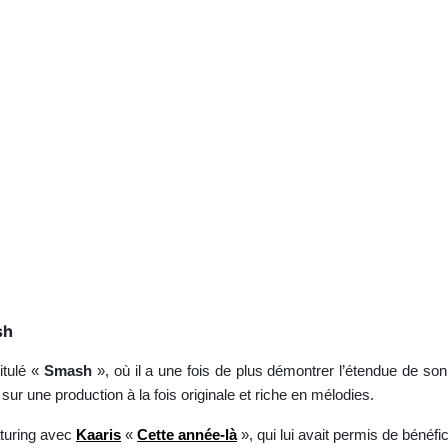
sh
titulé «
Smash
», où il a une fois de plus démontrer l’étendue de son 
ur une production à la fois originale et riche en mélodies.
aturing avec
Kaaris
«
Cette année-là
», qui lui avait permis de bénéfi