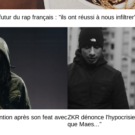
tur du rap français : "ils ont réussi à nous infiltrer
ntion après son feat avec
ZKR dénonce l'hypocrisie 
que Maes..."