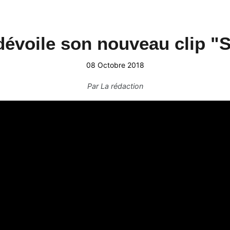
évoile son nouveau clip 
08 Octobre 2018
Par
La rédaction