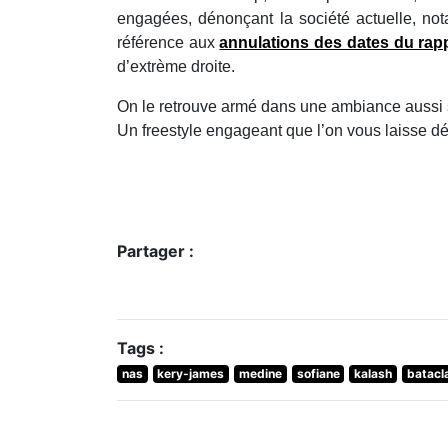
engagées, dénonçant la société actuelle, not
référence aux
annulations des dates du rap
d’extrème droite.
On le retrouve armé dans une ambiance aussi so
Un freestyle engageant que l’on vous laisse déco
Partager :
Tags :
nas
kery-james
medine
sofiane
kalash
batacl