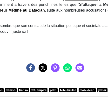
amment à travers des punchlines telles que “
S’attaquer à Mé
peur Médine au Bataclan
, suite aux nombreuses accusations q
mbre que son constat de la situation politique et sociétale actu
uvrir juste ici !
an
damso
fianso
93-empire
pdm
tete-brulee
mob-deep
ydnar