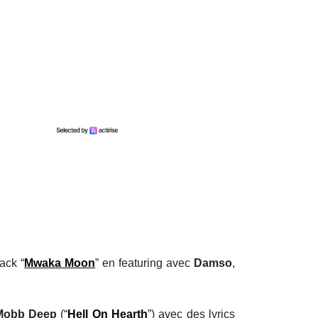
ack “
Mwaka Moon
” en featuring avec
Damso
,
Mobb Deep
(“
Hell On Hearth
”) avec des lyrics