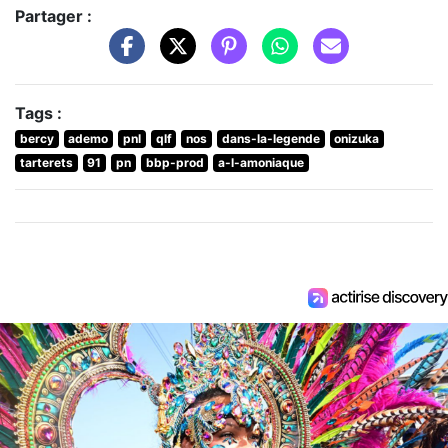
Partager :
Tags :
bercy
ademo
pnl
qlf
nos
dans-la-legende
onizuka
tarterets
91
pn
bbp-prod
a-l-amoniaque