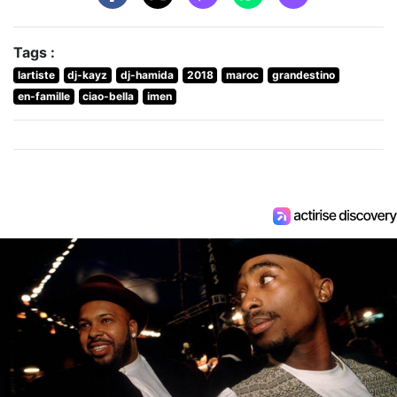
Tags :
lartiste
dj-kayz
dj-hamida
2018
maroc
grandestino
en-famille
ciao-bella
imen