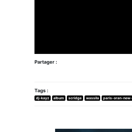
Partager :
Tags :
dj-kayz
album
scridge
wassila
paris-oran-new