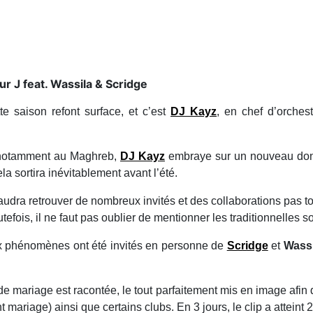
r J feat. Wassila & Scridge
te saison refont surface, et c’est
DJ Kayz
, en chef d’orches
, notamment au Maghreb,
DJ Kayz
embraye sur un nouveau dont 
a sortira inévitablement avant l’été.
faudra retrouver de nombreux invités et des collaborations pas to
efois, il ne faut pas oublier de mentionner les traditionnelles son
x phénomènes ont été invités en personne de
Scridge
et
Wass
.
de mariage est racontée, le tout parfaitement mis en image afin d
 mariage) ainsi que certains clubs. En 3 jours, le clip a atteint 