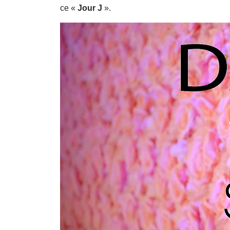
ce «
Jour J
».