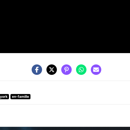
-york
en-famille